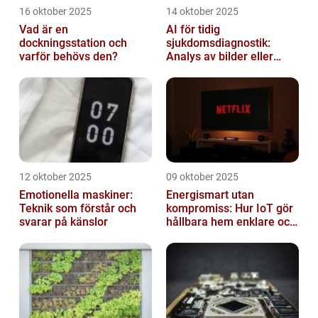
16 oktober 2025
14 oktober 2025
Vad är en
AI för tidig
dockningsstation och
sjukdomsdiagnostik:
varför behövs den?
Analys av bilder eller
genetisk data
12 oktober 2025
09 oktober 2025
Emotionella maskiner:
Energismart utan
Teknik som förstår och
kompromiss: Hur IoT gör
svarar på känslor
hållbara hem enklare och
billigare