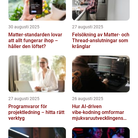
30 augusti 2025
27 augusti 2025
Matter-standarden lovar
Felsökning av Matter‑ och
att allt fungerar ihop –
Thread‑anslutningar som
håller den löftet?
krånglar
27 augusti 2025
26 augusti 2025
Programvaror för
Hur AI‑driven
projektledning – hitta rätt
vibe‑kodning omformar
verktyg
mjukvaruutvecklingens
framtid