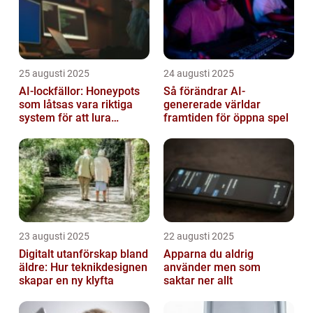
25 augusti 2025
24 augusti 2025
AI-lockfällor: Honeypots
Så förändrar AI-
som låtsas vara riktiga
genererade världar
system för att lura
framtiden för öppna spel
hackare
23 augusti 2025
22 augusti 2025
Digitalt utanförskap bland
Apparna du aldrig
äldre: Hur teknikdesignen
använder men som
skapar en ny klyfta
saktar ner allt