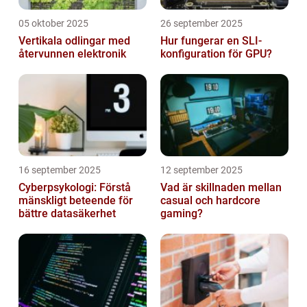
05 oktober 2025
26 september 2025
Vertikala odlingar med
Hur fungerar en SLI-
återvunnen elektronik
konfiguration för GPU?
16 september 2025
12 september 2025
Cyberpsykologi: Förstå
Vad är skillnaden mellan
mänskligt beteende för
casual och hardcore
bättre datasäkerhet
gaming?