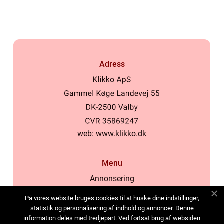
Adress
web:
www.klikko.dk
Menu
Annonsering
Om oss
På vores website bruges cookies til at huske dine indstillinger,
Cookies
statistik og personalisering af indhold og annoncer. Denne
information deles med tredjepart. Ved fortsat brug af websiden
Kontakta oss