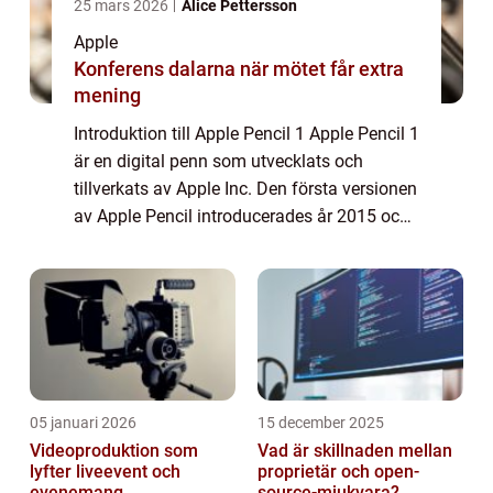
25 mars 2026
Alice Pettersson
Apple
Konferens dalarna när mötet får extra
mening
Introduktion till Apple Pencil 1 Apple Pencil 1
är en digital penn som utvecklats och
tillverkats av Apple Inc. Den första versionen
av Apple Pencil introducerades år 2015 och
har sedan dess blivit en populär
tillbehörsprodukt för Apple-enheter såsom...
05 januari 2026
15 december 2025
Videoproduktion som
Vad är skillnaden mellan
lyfter liveevent och
proprietär och open-
evenemang
source-mjukvara?