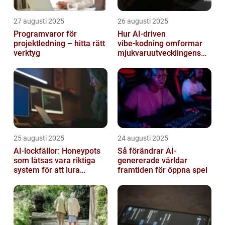
27 augusti 2025
26 augusti 2025
Programvaror för
Hur AI‑driven
projektledning – hitta rätt
vibe‑kodning omformar
verktyg
mjukvaruutvecklingens
framtid
25 augusti 2025
24 augusti 2025
AI-lockfällor: Honeypots
Så förändrar AI-
som låtsas vara riktiga
genererade världar
system för att lura
framtiden för öppna spel
hackare