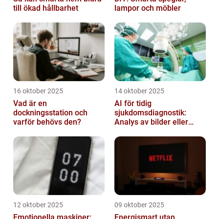
till ökad hållbarhet
lampor och möbler
16 oktober 2025
14 oktober 2025
Vad är en
AI för tidig
dockningsstation och
sjukdomsdiagnostik:
varför behövs den?
Analys av bilder eller
genetisk data
12 oktober 2025
09 oktober 2025
Emotionella maskiner:
Energismart utan