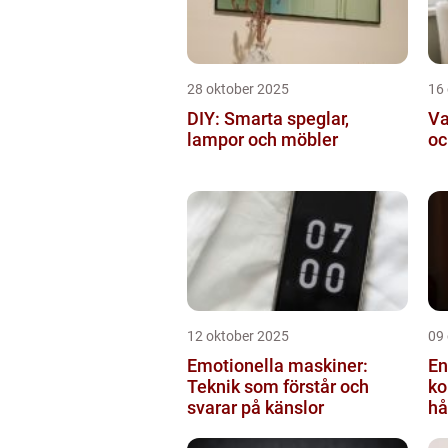
28 oktober 2025
16
DIY: Smarta speglar,
Va
lampor och möbler
oc
12 oktober 2025
09
Emotionella maskiner:
En
Teknik som förstår och
ko
svarar på känslor
hå
bi