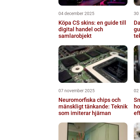
04 december 2025
30
Köpa CS skins: en guide till
Da
digital handel och
gu
samlarobjekt
te
07 november 2025
02
Neuromorfiska chips och
Sm
mänskligt tänkande: Teknik
ho
som imiterar hjärnan
ef