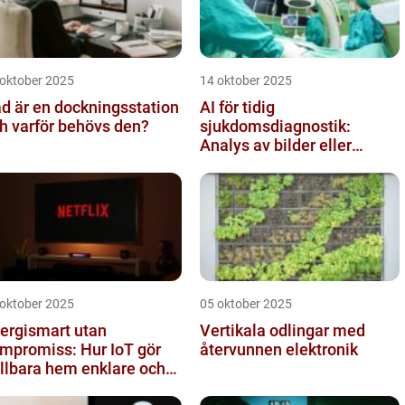
 oktober 2025
14 oktober 2025
d är en dockningsstation
AI för tidig
h varför behövs den?
sjukdomsdiagnostik:
Analys av bilder eller
genetisk data
 oktober 2025
05 oktober 2025
ergismart utan
Vertikala odlingar med
mpromiss: Hur IoT gör
återvunnen elektronik
llbara hem enklare och
lligare