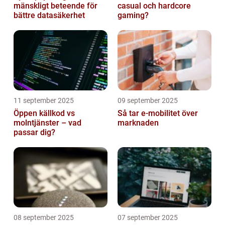
mänskligt beteende för
casual och hardcore
bättre datasäkerhet
gaming?
11 september 2025
09 september 2025
Öppen källkod vs
Så tar e-mobilitet över
molntjänster – vad
marknaden
passar dig?
08 september 2025
07 september 2025