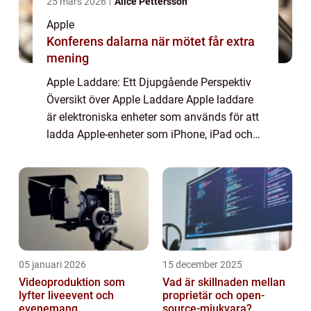
25 mars 2026
Alice Pettersson
Apple
Konferens dalarna när mötet får extra
mening
Apple Laddare: Ett Djupgående Perspektiv
Översikt över Apple Laddare Apple laddare
är elektroniska enheter som används för att
ladda Apple-enheter som iPhone, iPad och
Mac-datorer. Dessa laddare är speciellt
utformade för att möta Apples höga
standar...
05 januari 2026
15 december 2025
Videoproduktion som
Vad är skillnaden mellan
lyfter liveevent och
proprietär och open-
evenemang
source-mjukvara?