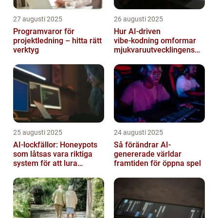
27 augusti 2025
26 augusti 2025
Programvaror för
Hur AI‑driven
projektledning – hitta rätt
vibe‑kodning omformar
verktyg
mjukvaruutvecklingens
framtid
25 augusti 2025
24 augusti 2025
AI-lockfällor: Honeypots
Så förändrar AI-
som låtsas vara riktiga
genererade världar
system för att lura
framtiden för öppna spel
hackare