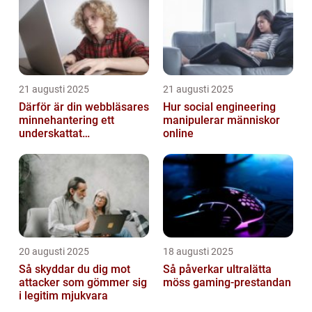
21 augusti 2025
21 augusti 2025
Därför är din webbläsares
Hur social engineering
minnehantering ett
manipulerar människor
underskattat
online
prestandaproblem
20 augusti 2025
18 augusti 2025
Så skyddar du dig mot
Så påverkar ultralätta
attacker som gömmer sig
möss gaming-prestandan
i legitim mjukvara