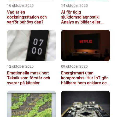
16 oktober 2025
14 oktober 2025
Vad är en
AI för tidig
dockningsstation och
sjukdomsdiagnostik:
varför behövs den?
Analys av bilder eller
genetisk data
12 oktober 2025
09 oktober 2025
Emotionella maskiner:
Energismart utan
Teknik som förstår och
kompromiss: Hur IoT gör
svarar på känslor
hållbara hem enklare och
billigare