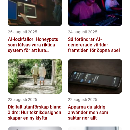
25 augusti 2025
24 augusti 2025
AI-lockfällor: Honeypots
Så förändrar AI-
som låtsas vara riktiga
genererade världar
system för att lura
framtiden för öppna spel
hackare
23 augusti 2025
22 augusti 2025
Digitalt utanförskap bland
Apparna du aldrig
äldre: Hur teknikdesignen
använder men som
skapar en ny klyfta
saktar ner allt