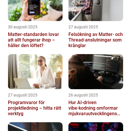
30 augusti 2025
27 augusti 2025
Matter-standarden lovar
Felsökning av Matter‑ och
att allt fungerar ihop –
Thread‑anslutningar som
håller den löftet?
krånglar
27 augusti 2025
26 augusti 2025
Programvaror för
Hur AI‑driven
projektledning – hitta rätt
vibe‑kodning omformar
verktyg
mjukvaruutvecklingens
framtid