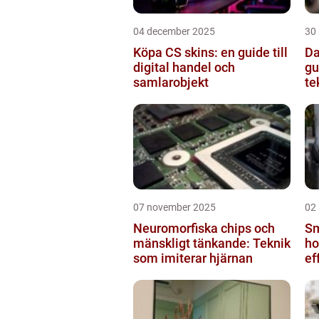
04 december 2025
30
Köpa CS skins: en guide till
Da
digital handel och
gu
samlarobjekt
te
07 november 2025
02
Neuromorfiska chips och
Sm
mänskligt tänkande: Teknik
ho
som imiterar hjärnan
ef