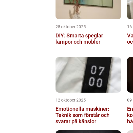
28 oktober 2025
16
DIY: Smarta speglar,
Va
lampor och möbler
oc
12 oktober 2025
09
Emotionella maskiner:
En
Teknik som förstår och
ko
svarar på känslor
hå
bi