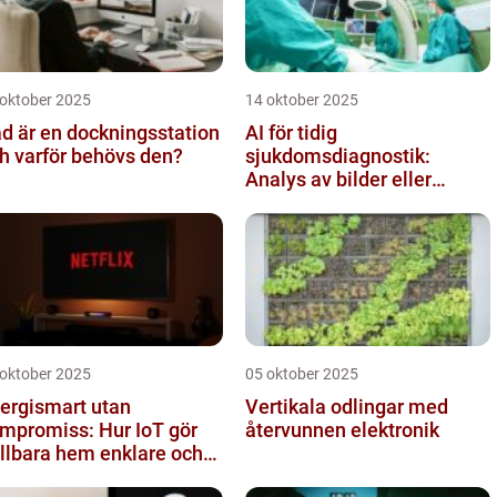
 oktober 2025
14 oktober 2025
d är en dockningsstation
AI för tidig
h varför behövs den?
sjukdomsdiagnostik:
Analys av bilder eller
genetisk data
 oktober 2025
05 oktober 2025
ergismart utan
Vertikala odlingar med
mpromiss: Hur IoT gör
återvunnen elektronik
llbara hem enklare och
lligare