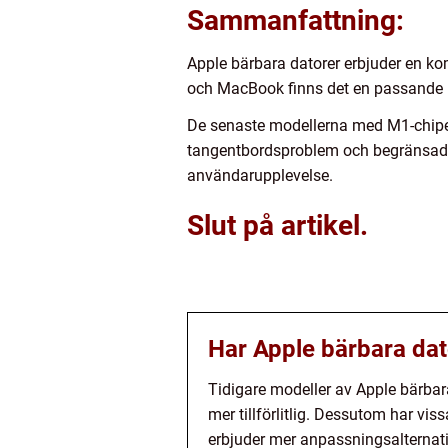
Sammanfattning:
Apple bärbara datorer erbjuder en ko
och MacBook finns det en passande b
De senaste modellerna med M1-chipet
tangentbordsproblem och begränsade 
användarupplevelse.
Slut på artikel.
Har Apple bärbara dato
Tidigare modeller av Apple bärba
mer tillförlitlig. Dessutom har vi
erbjuder mer anpassningsalternati