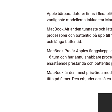
Apple bärbara datorer finns i flera ol
vanligaste modellerna inkluderar M
MacBook Air är den tunnaste och lätt
processorer och batteritid på upp til
och långa batteritid.
MacBook Pro är Apples flaggskeppsmod
16 tum och har ännu snabbare proces
enastående prestanda och batteritid p
MacBook är den mest prisvärda model
titta på filmer. Den erbjuder också e