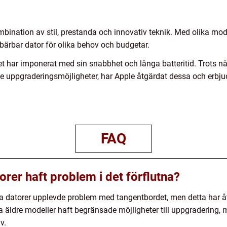
mbination av stil, prestanda och innovativ teknik. Med olika m
ärbar dator för olika behov och budgetar.
 har imponerat med sin snabbhet och långa batteritid. Trots nå
uppgraderingsmöjligheter, har Apple åtgärdat dessa och erbju
FAQ
rer haft problem i det förflutna?
ra datorer upplevde problem med tangentbordet, men detta har 
ssa äldre modeller haft begränsade möjligheter till uppgradering
v.