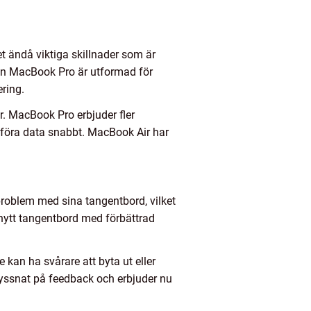
t ändå viktiga skillnader som är
edan MacBook Pro är utformad för
ring.
r. MacBook Pro erbjuder fler
erföra data snabbt. MacBook Air har
roblem med sina tangentbord, vilket
 nytt tangentbord med förbättrad
kan ha svårare att byta ut eller
yssnat på feedback och erbjuder nu