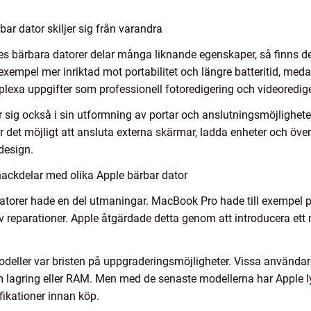
ar dator skiljer sig från varandra
les bärbara datorer delar många liknande egenskaper, så finns de
 exempel mer inriktad mot portabilitet och längre batteritid, m
exa uppgifter som professionell fotoredigering och videoredige
sig också i sin utformning av portar och anslutningsmöjlighete
r det möjligt att ansluta externa skärmar, ladda enheter och öv
design.
nackdelar med olika Apple bärbar dator
atorer hade en del utmaningar. MacBook Pro hade till exempel p
av reparationer. Apple åtgärdade detta genom att introducera ett
eller var bristen på uppgraderingsmöjligheter. Vissa användare 
lagring eller RAM. Men med de senaste modellerna har Apple l
fikationer innan köp.