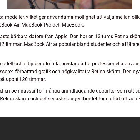
ika modeller, vilket ger användarna möjlighet att välja mellan oli
acBook Air, MacBook Pro och MacBook.
aste bärbara datorn från Apple. Den har en 13-tums Retina-skär
l 12 timmar. MacBook Air är populär bland studenter och affärsre
ell och erbjuder utmärkt prestanda för professionella användar
sorer, förbättrad grafik och högkvalitativ Retina-skärm. Den 
å upp till 20 timmar.
len och passar för många grundläggande uppgifter som att sur
n Retina-skärm och det senaste tangentbordet för en förbättrad s