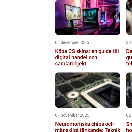
04 december 2025
30
Köpa CS skins: en guide till
Da
digital handel och
gu
samlarobjekt
te
07 november 2025
02
Neuromorfiska chips och
Sm
mänskligt tänkande: Teknik
ho