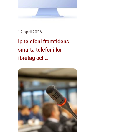
12 april 2026
Ip telefoni framtidens
smarta telefoni för
företag och
privatpersoner