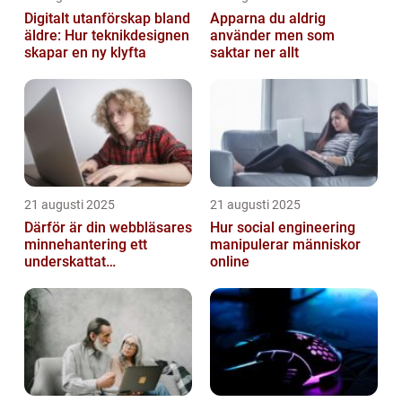
Digitalt utanförskap bland
Apparna du aldrig
äldre: Hur teknikdesignen
använder men som
skapar en ny klyfta
saktar ner allt
21 augusti 2025
21 augusti 2025
Därför är din webbläsares
Hur social engineering
minnehantering ett
manipulerar människor
underskattat
online
prestandaproblem