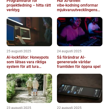
Programvaror för
Hur AI‑driven
projektledning – hitta rätt
vibe‑kodning omformar
verktyg
mjukvaruutvecklingens
framtid
25 augusti 2025
24 augusti 2025
AI-lockfällor: Honeypots
Så förändrar AI-
som låtsas vara riktiga
genererade världar
system för att lura
framtiden för öppna spel
hackare
23 augusti 2025
22 augusti 2025