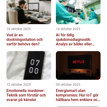
16 oktober 2025
14 oktober 2025
Vad är en
AI för tidig
dockningsstation och
sjukdomsdiagnostik:
varför behövs den?
Analys av bilder eller
genetisk data
12 oktober 2025
09 oktober 2025
Emotionella maskiner:
Energismart utan
Teknik som förstår och
kompromiss: Hur IoT gör
svarar på känslor
hållbara hem enklare och
billigare