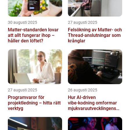
30 augusti 2025
27 augusti 2025
Matter-standarden lovar
Felsökning av Matter‑ och
att allt fungerar ihop –
Thread‑anslutningar som
håller den löftet?
krånglar
27 augusti 2025
26 augusti 2025
Programvaror för
Hur AI‑driven
projektledning – hitta rätt
vibe‑kodning omformar
verktyg
mjukvaruutvecklingens
framtid