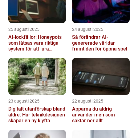
25 augusti 2025
24 augusti 2025
AI-lockfällor: Honeypots
Så förändrar AI-
som låtsas vara riktiga
genererade världar
system för att lura
framtiden för öppna spel
hackare
23 augusti 2025
22 augusti 2025
Digitalt utanförskap bland
Apparna du aldrig
äldre: Hur teknikdesignen
använder men som
skapar en ny klyfta
saktar ner allt