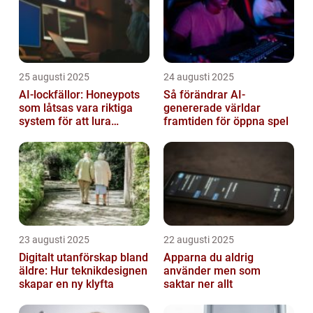
25 augusti 2025
24 augusti 2025
AI-lockfällor: Honeypots
Så förändrar AI-
som låtsas vara riktiga
genererade världar
system för att lura
framtiden för öppna spel
hackare
23 augusti 2025
22 augusti 2025
Digitalt utanförskap bland
Apparna du aldrig
äldre: Hur teknikdesignen
använder men som
skapar en ny klyfta
saktar ner allt