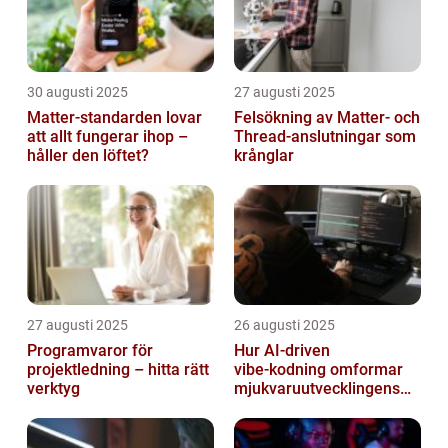
30 augusti 2025
27 augusti 2025
Matter-standarden lovar
Felsökning av Matter‑ och
att allt fungerar ihop –
Thread‑anslutningar som
håller den löftet?
krånglar
27 augusti 2025
26 augusti 2025
Programvaror för
Hur AI‑driven
projektledning – hitta rätt
vibe‑kodning omformar
verktyg
mjukvaruutvecklingens
framtid