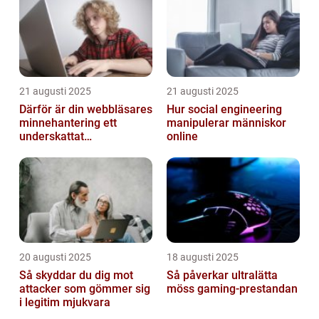
21 augusti 2025
21 augusti 2025
Därför är din webbläsares
Hur social engineering
minnehantering ett
manipulerar människor
underskattat
online
prestandaproblem
20 augusti 2025
18 augusti 2025
Så skyddar du dig mot
Så påverkar ultralätta
attacker som gömmer sig
möss gaming-prestandan
i legitim mjukvara