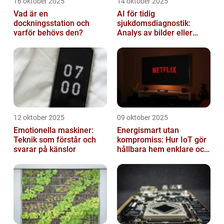
16 oktober 2025
14 oktober 2025
Vad är en
AI för tidig
dockningsstation och
sjukdomsdiagnostik:
varför behövs den?
Analys av bilder eller
genetisk data
12 oktober 2025
09 oktober 2025
Emotionella maskiner:
Energismart utan
Teknik som förstår och
kompromiss: Hur IoT gör
svarar på känslor
hållbara hem enklare och
billigare