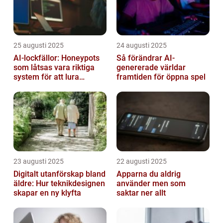
25 augusti 2025
24 augusti 2025
AI-lockfällor: Honeypots
Så förändrar AI-
som låtsas vara riktiga
genererade världar
system för att lura
framtiden för öppna spel
hackare
23 augusti 2025
22 augusti 2025
Digitalt utanförskap bland
Apparna du aldrig
äldre: Hur teknikdesignen
använder men som
skapar en ny klyfta
saktar ner allt