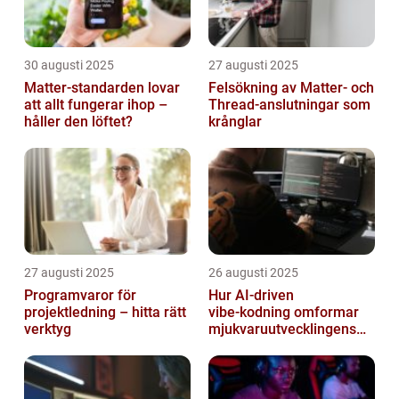
30 augusti 2025
27 augusti 2025
Matter-standarden lovar
Felsökning av Matter‑ och
att allt fungerar ihop –
Thread‑anslutningar som
håller den löftet?
krånglar
27 augusti 2025
26 augusti 2025
Programvaror för
Hur AI‑driven
projektledning – hitta rätt
vibe‑kodning omformar
verktyg
mjukvaruutvecklingens
framtid