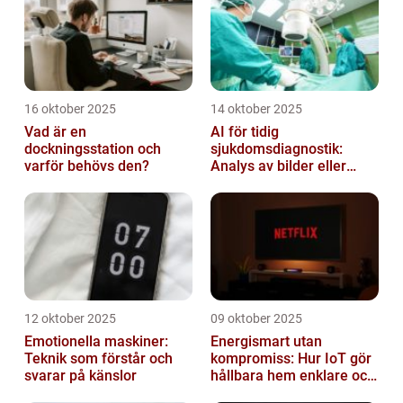
16 oktober 2025
14 oktober 2025
Vad är en
AI för tidig
dockningsstation och
sjukdomsdiagnostik:
varför behövs den?
Analys av bilder eller
genetisk data
12 oktober 2025
09 oktober 2025
Emotionella maskiner:
Energismart utan
Teknik som förstår och
kompromiss: Hur IoT gör
svarar på känslor
hållbara hem enklare och
billigare