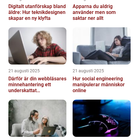
Digitalt utanförskap bland
Apparna du aldrig
äldre: Hur teknikdesignen
använder men som
skapar en ny klyfta
saktar ner allt
21 augusti 2025
21 augusti 2025
Därför är din webbläsares
Hur social engineering
minnehantering ett
manipulerar människor
underskattat
online
prestandaproblem