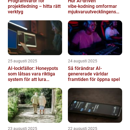
Programvaror för
Hur AI‑driven
projektledning – hitta rätt
vibe‑kodning omformar
verktyg
mjukvaruutvecklingens
framtid
25 augusti 2025
24 augusti 2025
AI-lockfällor: Honeypots
Så förändrar AI-
som låtsas vara riktiga
genererade världar
system för att lura
framtiden för öppna spel
hackare
23 augusti 2025
22 augusti 2025