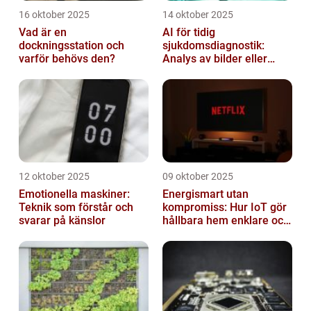
16 oktober 2025
14 oktober 2025
Vad är en
AI för tidig
dockningsstation och
sjukdomsdiagnostik:
varför behövs den?
Analys av bilder eller
genetisk data
12 oktober 2025
09 oktober 2025
Emotionella maskiner:
Energismart utan
Teknik som förstår och
kompromiss: Hur IoT gör
svarar på känslor
hållbara hem enklare och
billigare