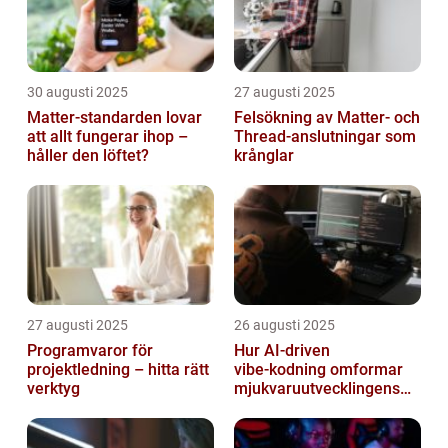
30 augusti 2025
27 augusti 2025
Matter-standarden lovar
Felsökning av Matter‑ och
att allt fungerar ihop –
Thread‑anslutningar som
håller den löftet?
krånglar
27 augusti 2025
26 augusti 2025
Programvaror för
Hur AI‑driven
projektledning – hitta rätt
vibe‑kodning omformar
verktyg
mjukvaruutvecklingens
framtid