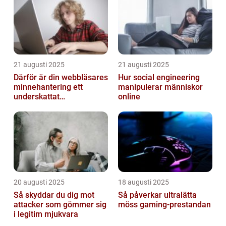
21 augusti 2025
21 augusti 2025
Därför är din webbläsares
Hur social engineering
minnehantering ett
manipulerar människor
underskattat
online
prestandaproblem
20 augusti 2025
18 augusti 2025
Så skyddar du dig mot
Så påverkar ultralätta
attacker som gömmer sig
möss gaming-prestandan
i legitim mjukvara