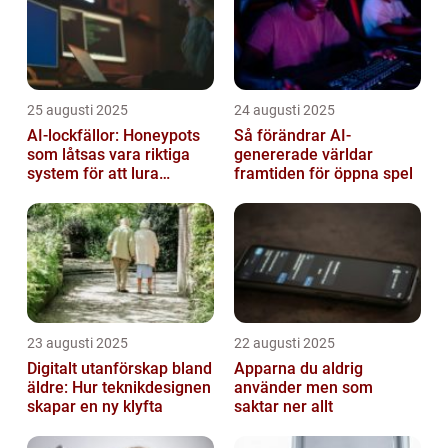
25 augusti 2025
24 augusti 2025
AI-lockfällor: Honeypots
Så förändrar AI-
som låtsas vara riktiga
genererade världar
system för att lura
framtiden för öppna spel
hackare
23 augusti 2025
22 augusti 2025
Digitalt utanförskap bland
Apparna du aldrig
äldre: Hur teknikdesignen
använder men som
skapar en ny klyfta
saktar ner allt