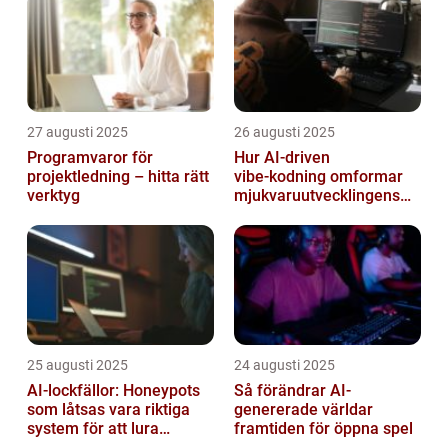
27 augusti 2025
26 augusti 2025
Programvaror för
Hur AI‑driven
projektledning – hitta rätt
vibe‑kodning omformar
verktyg
mjukvaruutvecklingens
framtid
25 augusti 2025
24 augusti 2025
AI-lockfällor: Honeypots
Så förändrar AI-
som låtsas vara riktiga
genererade världar
system för att lura
framtiden för öppna spel
hackare