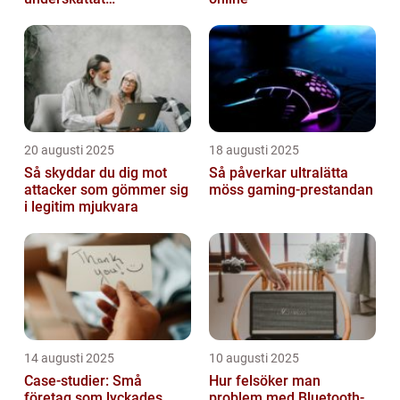
prestandaproblem
20 augusti 2025
18 augusti 2025
Så skyddar du dig mot
Så påverkar ultralätta
attacker som gömmer sig
möss gaming-prestandan
i legitim mjukvara
14 augusti 2025
10 augusti 2025
Case-studier: Små
Hur felsöker man
företag som lyckades
problem med Bluetooth-