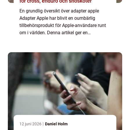
för cross, enduro och snöskoter
En grundlig översikt över adapter apple
Adapter Apple har blivit en oumbärlig
tillbehörsprodukt för Apple-användare runt
om i världen. Denna artikel ger en
omfattande presentation av adapter Apple,
inklusive vad det är, vilka typer som finns
tillgäng...
12 juni 2026
Daniel Holm