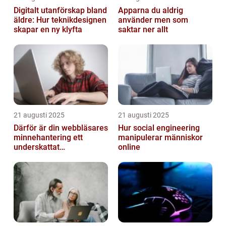
Digitalt utanförskap bland
Apparna du aldrig
äldre: Hur teknikdesignen
använder men som
skapar en ny klyfta
saktar ner allt
21 augusti 2025
21 augusti 2025
Därför är din webbläsares
Hur social engineering
minnehantering ett
manipulerar människor
underskattat
online
prestandaproblem