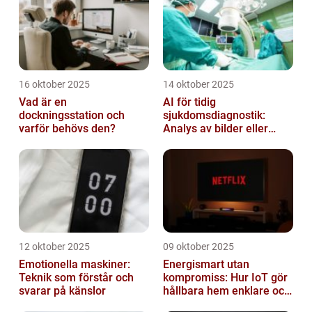
16 oktober 2025
14 oktober 2025
Vad är en
AI för tidig
dockningsstation och
sjukdomsdiagnostik:
varför behövs den?
Analys av bilder eller
genetisk data
12 oktober 2025
09 oktober 2025
Emotionella maskiner:
Energismart utan
Teknik som förstår och
kompromiss: Hur IoT gör
svarar på känslor
hållbara hem enklare och
billigare