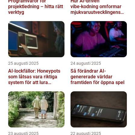
Programvaror för
Hur AI‑driven
projektledning – hitta rätt
vibe‑kodning omformar
verktyg
mjukvaruutvecklingens
framtid
25 augusti 2025
24 augusti 2025
AI-lockfällor: Honeypots
Så förändrar AI-
som låtsas vara riktiga
genererade världar
system för att lura
framtiden för öppna spel
hackare
23 augusti 2025
22 augusti 2025