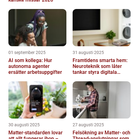
01 september 2025
31 augusti 2025
AI som kollega: Hur
Framtidens smarta hem:
autonoma agenter
Neuroteknik som låter
ersätter arbetsuppgifter
tankar styra digitala
enheter direkt
30 augusti 2025
27 augusti 2025
Matter-standarden lovar
Felsökning av Matter‑ och
att allt fungerar ihop –
Thread‑anslutningar som