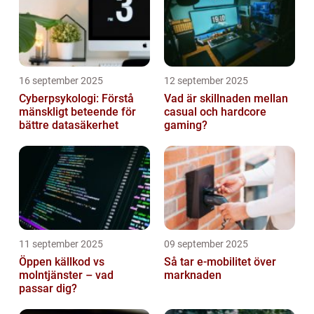
16 september 2025
12 september 2025
Cyberpsykologi: Förstå
Vad är skillnaden mellan
mänskligt beteende för
casual och hardcore
bättre datasäkerhet
gaming?
11 september 2025
09 september 2025
Öppen källkod vs
Så tar e-mobilitet över
molntjänster – vad
marknaden
passar dig?