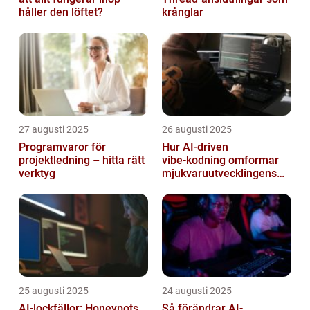
håller den löftet?
krånglar
27 augusti 2025
26 augusti 2025
Programvaror för
Hur AI‑driven
projektledning – hitta rätt
vibe‑kodning omformar
verktyg
mjukvaruutvecklingens
framtid
25 augusti 2025
24 augusti 2025
AI-lockfällor: Honeypots
Så förändrar AI-