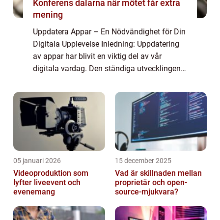
Konferens dalarna när mötet får extra
mening
Uppdatera Appar – En Nödvändighet för Din
Digitala Upplevelse Inledning: Uppdatering
av appar har blivit en viktig del av vår
digitala vardag. Den ständiga utvecklingen
av mobilteknik och nya funktioner gör att
apparna uppdateras regelbundet fö...
05 januari 2026
15 december 2025
Videoproduktion som
Vad är skillnaden mellan
lyfter liveevent och
proprietär och open-
evenemang
source-mjukvara?