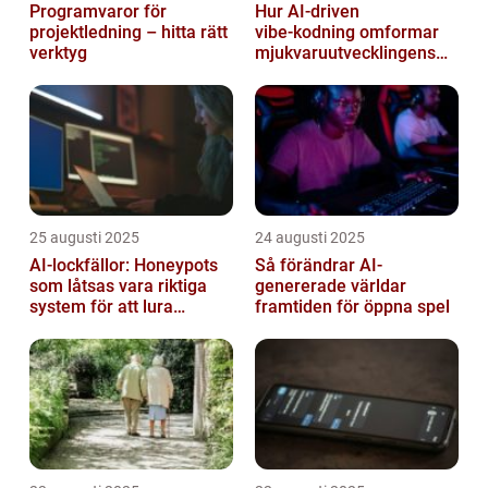
Programvaror för
Hur AI‑driven
projektledning – hitta rätt
vibe‑kodning omformar
verktyg
mjukvaruutvecklingens
framtid
25 augusti 2025
24 augusti 2025
AI-lockfällor: Honeypots
Så förändrar AI-
som låtsas vara riktiga
genererade världar
system för att lura
framtiden för öppna spel
hackare