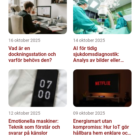
16 oktober 2025
14 oktober 2025
Vad är en
AI för tidig
dockningsstation och
sjukdomsdiagnostik:
varför behövs den?
Analys av bilder eller
genetisk data
12 oktober 2025
09 oktober 2025
Emotionella maskiner:
Energismart utan
Teknik som förstår och
kompromiss: Hur IoT gör
svarar på känslor
hållbara hem enklare och
billigare