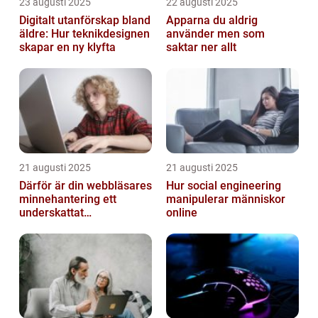
23 augusti 2025
22 augusti 2025
Digitalt utanförskap bland
Apparna du aldrig
äldre: Hur teknikdesignen
använder men som
skapar en ny klyfta
saktar ner allt
21 augusti 2025
21 augusti 2025
Därför är din webbläsares
Hur social engineering
minnehantering ett
manipulerar människor
underskattat
online
prestandaproblem