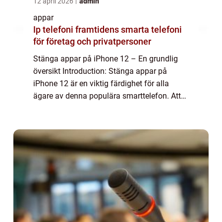
12 april 2026
admin
appar
Ip telefoni framtidens smarta telefoni
för företag och privatpersoner
Stänga appar på iPhone 12 – En grundlig
översikt Introduction: Stänga appar på
iPhone 12 är en viktig färdighet för alla
ägare av denna populära smarttelefon. Att
kunna stänga appar effektivt kan förbättra
batteritiden, öka enhetens prestanda o...