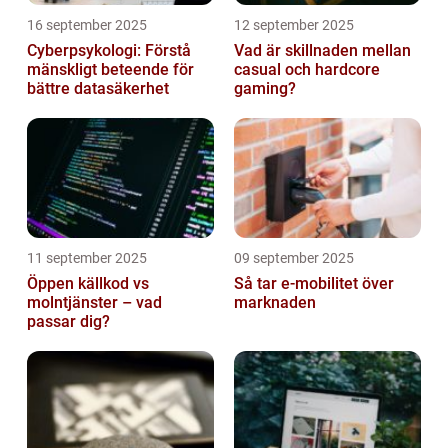
16 september 2025
12 september 2025
Cyberpsykologi: Förstå
Vad är skillnaden mellan
mänskligt beteende för
casual och hardcore
bättre datasäkerhet
gaming?
11 september 2025
09 september 2025
Öppen källkod vs
Så tar e-mobilitet över
molntjänster – vad
marknaden
passar dig?