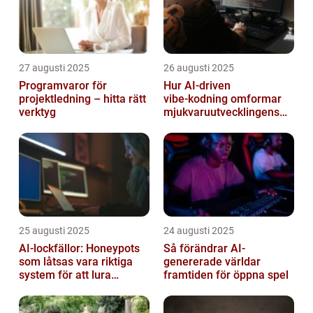
27 augusti 2025
26 augusti 2025
Programvaror för
Hur AI‑driven
projektledning – hitta rätt
vibe‑kodning omformar
verktyg
mjukvaruutvecklingens
framtid
25 augusti 2025
24 augusti 2025
AI-lockfällor: Honeypots
Så förändrar AI-
som låtsas vara riktiga
genererade världar
system för att lura
framtiden för öppna spel
hackare