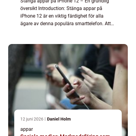
Stänga appar på iPhone 12 – En grundlig
översikt Introduction: Stänga appar på
iPhone 12 är en viktig färdighet för alla
ägare av denna populära smarttelefon. Att
kunna stänga appar effektivt kan förbättra
batteritiden, öka enhetens prestanda o...
12 juni 2026
Daniel Holm
appar