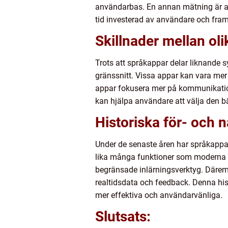
användarbas. En annan mätning är anv
tid investerad av användare och fra
Skillnader mellan ol
Trots att språkappar delar liknande s
gränssnitt. Vissa appar kan vara me
appar fokusera mer på kommunikation
kan hjälpa användare att välja den b
Historiska för- och
Under de senaste åren har språkappar 
lika många funktioner som moderna sp
begränsade inlärningsverktyg. Däremo
realtidsdata och feedback. Denna hist
mer effektiva och användarvänliga.
Slutsats: