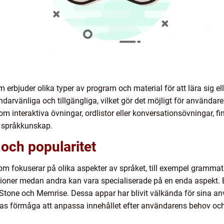
erbjuder olika typer av program och material för att lära sig elle
darvänliga och tillgängliga, vilket gör det möjligt för användar
m interaktiva övningar, ordlistor eller konversationsövningar, fi
a språkkunskap.
och popularitet
om fokuserar på olika aspekter av språket, till exempel grammatik
tioner medan andra kan vara specialiserade på en enda aspekt
 Stone och Memrise. Dessa appar har blivit välkända för sina a
ras förmåga att anpassa innehållet efter användarens behov oc