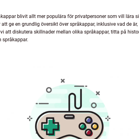
appar blivit allt mer populära för privatpersoner som vill lära sig
t ge en grundlig översikt över språkappar, inklusive vad de är, 
att diskutera skillnader mellan olika språkappar, titta på hist
m språkappar.