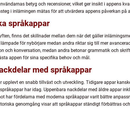
ändarnas betyg och recensioner, vilket ger insikt i appens kval
msteg i inlärningen mätas för att utvärdera appens påverkan på
ika språkappar
yften, finns det skillnader mellan dem när det gäller inlärningsme
r lämpade för nybörjare medan andra riktar sig till mer avance
 och konversation, medan andra betonar grammatik och skriftlig
ästa appen för sina specifika behov och mål.
 nackdelar med språkappar
upplevt en snabb tillväxt och utveckling. Tidigare appar kanske 
råkappar har idag. Uppenbara nackdelar med äldre appar inklude
t har fördelarna med moderna språkappar varit bättre anpassning,
oriska genomgång visar att språkappar ständigt förbättras och lä