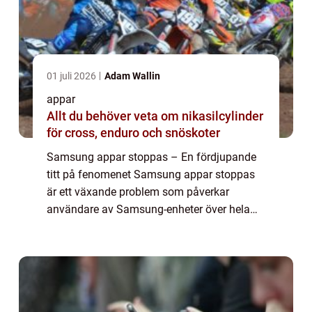
01 juli 2026
Adam Wallin
appar
Allt du behöver veta om nikasilcylinder
för cross, enduro och snöskoter
Samsung appar stoppas – En fördjupande
titt på fenomenet Samsung appar stoppas
är ett växande problem som påverkar
användare av Samsung-enheter över hela
världen. Detta fenomen har fått stor
uppmärksamhet eftersom det innebär att
användare inte...