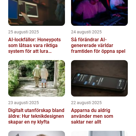
25 augusti 2025
24 augusti 2025
AI-lockfällor: Honeypots
Så förändrar AI-
som låtsas vara riktiga
genererade världar
system för att lura
framtiden för öppna spel
hackare
23 augusti 2025
22 augusti 2025
Digitalt utanförskap bland
Apparna du aldrig
äldre: Hur teknikdesignen
använder men som
skapar en ny klyfta
saktar ner allt