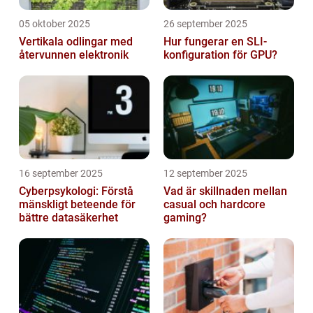
05 oktober 2025
26 september 2025
Vertikala odlingar med
Hur fungerar en SLI-
återvunnen elektronik
konfiguration för GPU?
16 september 2025
12 september 2025
Cyberpsykologi: Förstå
Vad är skillnaden mellan
mänskligt beteende för
casual och hardcore
bättre datasäkerhet
gaming?