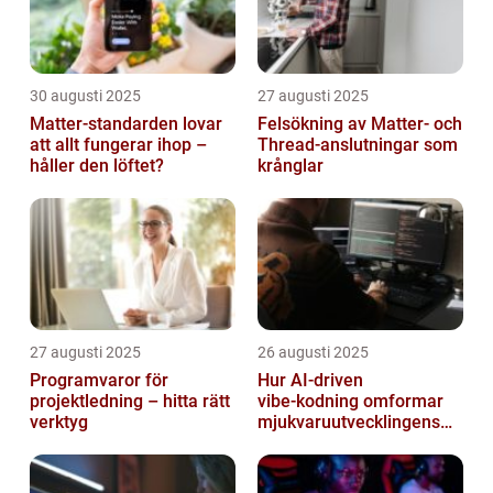
30 augusti 2025
27 augusti 2025
Matter-standarden lovar
Felsökning av Matter‑ och
att allt fungerar ihop –
Thread‑anslutningar som
håller den löftet?
krånglar
27 augusti 2025
26 augusti 2025
Programvaror för
Hur AI‑driven
projektledning – hitta rätt
vibe‑kodning omformar
verktyg
mjukvaruutvecklingens
framtid