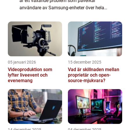
är ett växande problem som påverkar
användare av Samsung-enheter över hela
världen. Detta fenomen har fått stor
uppmärksamhet eftersom det innebär att
användare inte...
05 januari 2026
15 december 2025
Videoproduktion som
Vad är skillnaden mellan
lyfter liveevent och
proprietär och open-
evenemang
source-mjukvara?
14 december 2025
04 december 2025