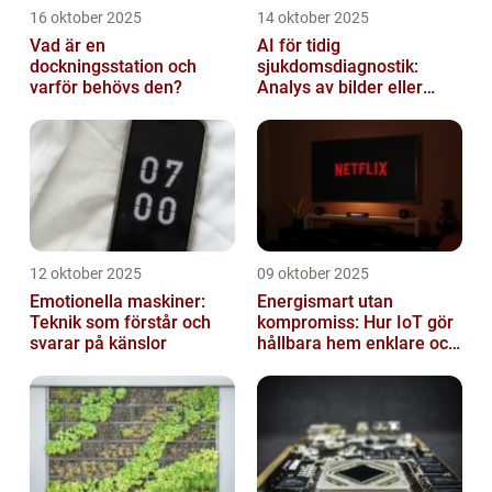
16 oktober 2025
14 oktober 2025
Vad är en
AI för tidig
dockningsstation och
sjukdomsdiagnostik:
varför behövs den?
Analys av bilder eller
genetisk data
12 oktober 2025
09 oktober 2025
Emotionella maskiner:
Energismart utan
Teknik som förstår och
kompromiss: Hur IoT gör
svarar på känslor
hållbara hem enklare och
billigare