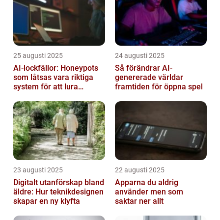
25 augusti 2025
24 augusti 2025
AI-lockfällor: Honeypots
Så förändrar AI-
som låtsas vara riktiga
genererade världar
system för att lura
framtiden för öppna spel
hackare
23 augusti 2025
22 augusti 2025
Digitalt utanförskap bland
Apparna du aldrig
äldre: Hur teknikdesignen
använder men som
skapar en ny klyfta
saktar ner allt