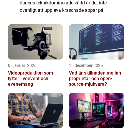
dagens teknikdominerade värld är det inte
ovanligt att uppleva kraschade appar på
våra mobila enheter. Samsung-användare
har dock nyligen stött på ett allvarlig...
05 januari 2026
15 december 2025
Videoproduktion som
Vad är skillnaden mellan
lyfter liveevent och
proprietär och open-
evenemang
source-mjukvara?