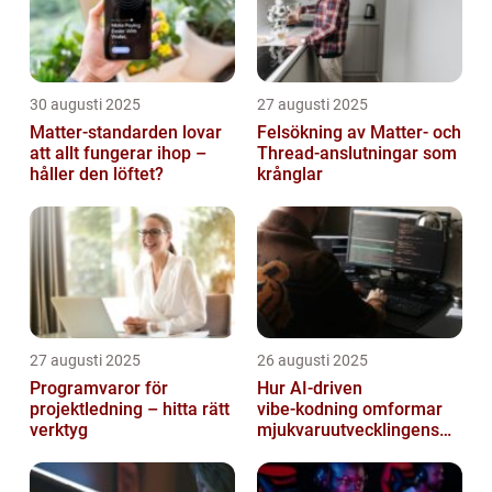
30 augusti 2025
27 augusti 2025
Matter-standarden lovar
Felsökning av Matter‑ och
att allt fungerar ihop –
Thread‑anslutningar som
håller den löftet?
krånglar
27 augusti 2025
26 augusti 2025
Programvaror för
Hur AI‑driven
projektledning – hitta rätt
vibe‑kodning omformar
verktyg
mjukvaruutvecklingens
framtid