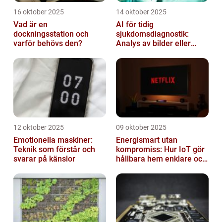
16 oktober 2025
14 oktober 2025
Vad är en
AI för tidig
dockningsstation och
sjukdomsdiagnostik:
varför behövs den?
Analys av bilder eller
genetisk data
12 oktober 2025
09 oktober 2025
Emotionella maskiner:
Energismart utan
Teknik som förstår och
kompromiss: Hur IoT gör
svarar på känslor
hållbara hem enklare och
billigare