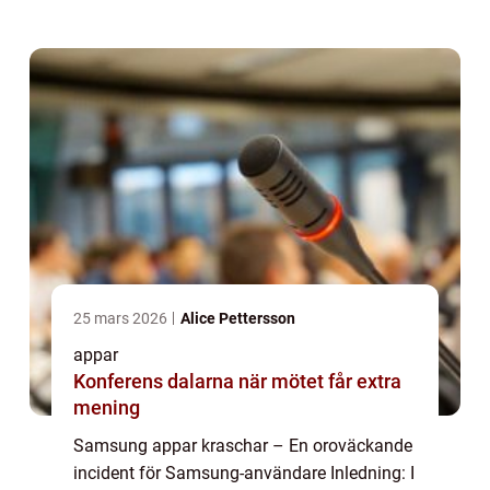
våra mobila enheter. Samsung-användare
har dock nyligen stött på ett allvarlig...
25 mars 2026
Alice Pettersson
appar
Konferens dalarna när mötet får extra
mening
Samsung appar kraschar – En oroväckande
incident för Samsung-användare Inledning: I