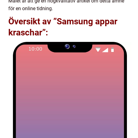
Målet är att ge en högkvalitativ artikel om detta ämne
för en online tidning.
Översikt av ”Samsung appar
kraschar”: