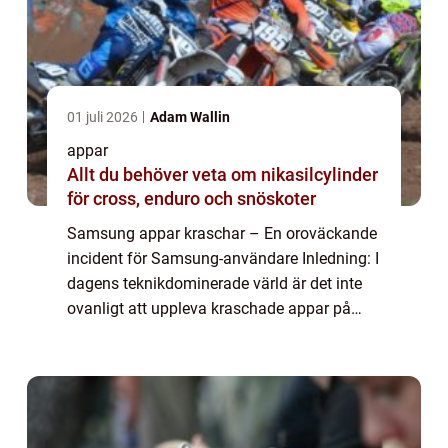
01 juli 2026
Adam Wallin
appar
Allt du behöver veta om nikasilcylinder
för cross, enduro och snöskoter
Samsung appar kraschar – En oroväckande
incident för Samsung-användare Inledning: I
dagens teknikdominerade värld är det inte
ovanligt att uppleva kraschade appar på
våra mobila enheter. Samsung-användare
har dock nyligen stött på ett allvarlig...