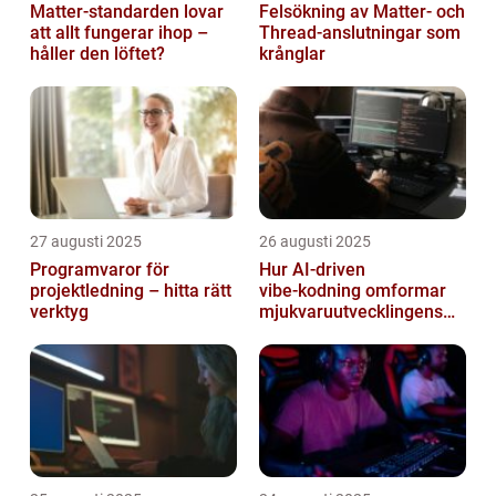
Matter-standarden lovar
Felsökning av Matter‑ och
att allt fungerar ihop –
Thread‑anslutningar som
håller den löftet?
krånglar
27 augusti 2025
26 augusti 2025
Programvaror för
Hur AI‑driven
projektledning – hitta rätt
vibe‑kodning omformar
verktyg
mjukvaruutvecklingens
framtid