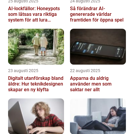
25 augusti 2025
24 augusti 2025
AI-lockfällor: Honeypots
Så förändrar AI-
som låtsas vara riktiga
genererade världar
system för att lura
framtiden för öppna spel
hackare
23 augusti 2025
22 augusti 2025
Digitalt utanförskap bland
Apparna du aldrig
äldre: Hur teknikdesignen
använder men som
skapar en ny klyfta
saktar ner allt