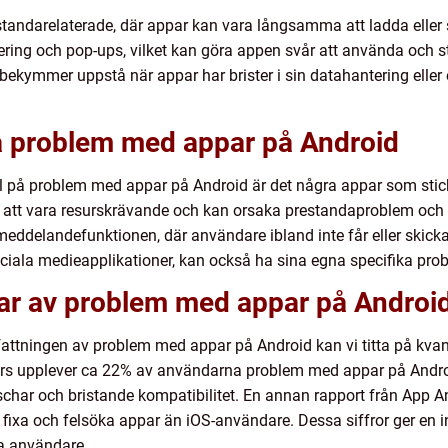
tandarelaterade, där appar kan vara långsamma att ladda eller 
ring och pop-ups, vilket kan göra appen svår att använda och
bekymmer uppstå när appar har brister i sin datahantering elle
å problem med appar på Android
l på problem med appar på Android är det några appar som stick
 att vara resurskrävande och kan orsaka prestandaproblem och
eddelandefunktionen, där användare ibland inte får eller skick
ciala medieapplikationer, kan också ha sina egna specifika probl
gar av problem med appar på Androi
mfattningen av problem med appar på Android kan vi titta på kvan
rs upplever ca 22% av användarna problem med appar på Andr
aschar och bristande kompatibilitet. En annan rapport från App A
t fixa och felsöka appar än iOS-användare. Dessa siffror ger en
a användare.