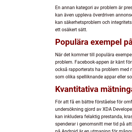
En annan kategori av problem är pres
kan även uppleva överdriven annonse
kan säkerhetsproblem och integritets
ett osäkert sätt.
Populära exempel p
När det kommer till populära exempe
problem. Facebook-appen är känt för
också rapporterats ha problem med m
som olika spelliknande appar eller so
Kvantitativa mätnin
För att få en bättre förståelse för o
undersökning gjord av XDA Develope
kan inkludera felaktig prestanda, kr
spenderar i genomsnitt mer tid på at
på Android är en utmaning för mång