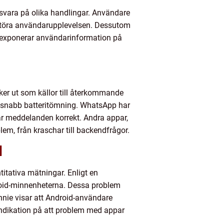
svara på olika handlingar. Användare
 störa användarupplevelsen. Dessutom
r exponerar användarinformation på
er ut som källor till återkommande
 snabb batteritömning. WhatsApp har
ar meddelanden korrekt. Andra appar,
em, från kraschar till backendfrågor.
d
titativa mätningar. Enligt en
oid-minnenheterna. Dessa problem
nnie visar att Android-användare
 indikation på att problem med appar