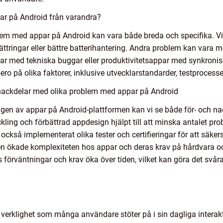
par på Android från varandra?
roblem med appar på Android kan vara både breda och specifika. 
tringar eller bättre batterihantering. Andra problem kan vara mer
par med tekniska buggar eller produktivitetsappar med synkronis
o på olika faktorer, inklusive utvecklarstandarder, testprocesse
 nackdelar med olika problem med appar på Android
klingen av appar på Android-plattformen kan vi se både för- och
kling och förbättrad appdesign hjälpt till att minska antalet pr
ckså implementerat olika tester och certifieringar för att säker
n ökade komplexiteten hos appar och deras krav på hårdvara och
rväntningar och krav öka över tiden, vilket kan göra det svåra
erklighet som många användare stöter på i sin dagliga interakt