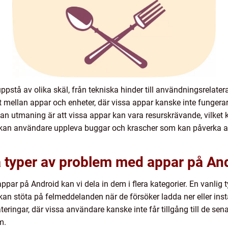
tå av olika skäl, från tekniska hinder till användningsrelatera
t mellan appar och enheter, där vissa appar kanske inte fungerar
nan utmaning är att vissa appar kan vara resurskrävande, vilket 
kan användare uppleva buggar och krascher som kan påverka ap
a typer av problem med appar på An
ppar på Android kan vi dela in dem i flera kategorier. En vanlig
an stöta på felmeddelanden när de försöker ladda ner eller inst
ngar, där vissa användare kanske inte får tillgång till de sena
m.