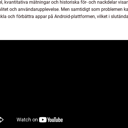
 kvantitativa mätningar och historiska för- och nackdelar visar 
itet och användarupplevelse. Men samtidigt som problemen kan
eckla och förbättra appar på Android-plattformen, vilket i slut