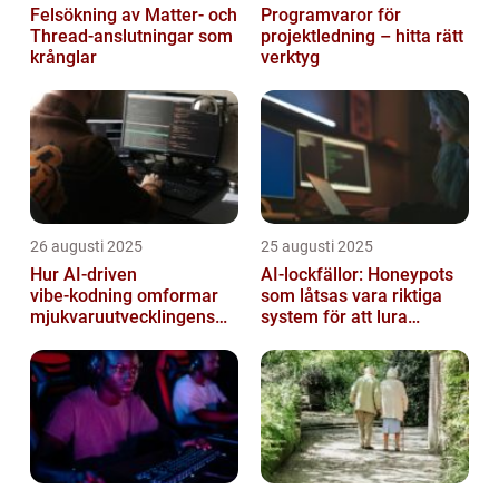
Felsökning av Matter‑ och
Programvaror för
Thread‑anslutningar som
projektledning – hitta rätt
krånglar
verktyg
26 augusti 2025
25 augusti 2025
Hur AI‑driven
AI-lockfällor: Honeypots
vibe‑kodning omformar
som låtsas vara riktiga
mjukvaruutvecklingens
system för att lura
framtid
hackare