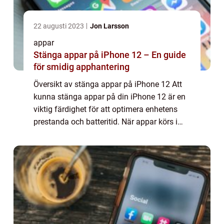
22 augusti 2023
Jon Larsson
appar
Stänga appar på iPhone 12 – En guide
för smidig apphantering
Översikt av stänga appar på iPhone 12 Att
kunna stänga appar på din iPhone 12 är en
viktig färdighet för att optimera enhetens
prestanda och batteritid. När appar körs i
bakgrunden kan de använda både CPU-tid
och batterikapacitet, vilket i sin tur ka...