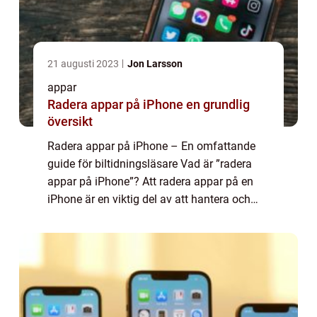
21 augusti 2023
Jon Larsson
appar
Radera appar på iPhone en grundlig
översikt
Radera appar på iPhone – En omfattande
guide för biltidningsläsare Vad är ”radera
appar på iPhone”? Att radera appar på en
iPhone är en viktig del av att hantera och
optimera enhetens prestanda och för att
frigöra lagringsutrymme. G...