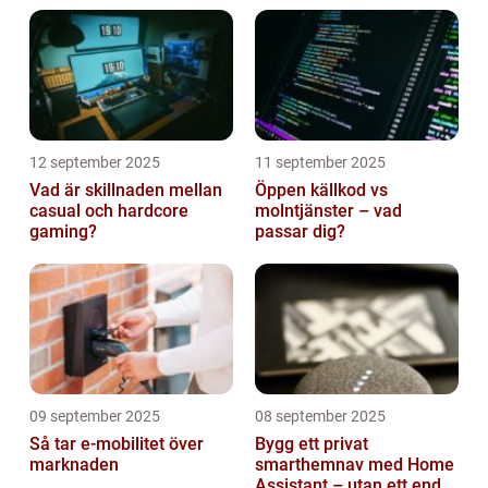
12 september 2025
11 september 2025
Vad är skillnaden mellan
Öppen källkod vs
casual och hardcore
molntjänster – vad
gaming?
passar dig?
09 september 2025
08 september 2025
Så tar e-mobilitet över
Bygg ett privat
marknaden
smarthemnav med Home
Assistant – utan ett enda