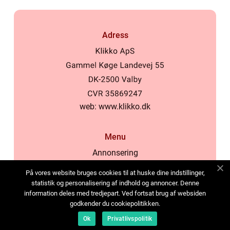
Adress
web:
www.klikko.dk
Menu
Annonsering
Om oss
På vores website bruges cookies til at huske dine indstillinger,
Cookies
statistik og personalisering af indhold og annoncer. Denne
information deles med tredjepart. Ved fortsat brug af websiden
Kontakta oss
godkender du cookiepolitikken.
Sitemap
Ok
Privatlivspolitik