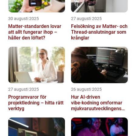
30 augusti 2025
27 augusti 2025
Matter-standarden lovar
Felsökning av Matter‑ och
att allt fungerar ihop –
Thread‑anslutningar som
håller den löftet?
krånglar
27 augusti 2025
26 augusti 2025
Programvaror för
Hur AI‑driven
projektledning – hitta rätt
vibe‑kodning omformar
verktyg
mjukvaruutvecklingens
framtid