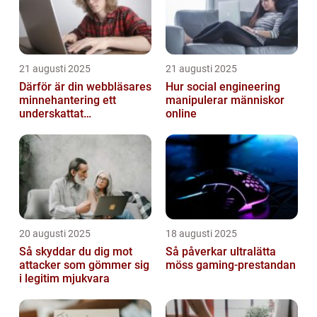
21 augusti 2025
21 augusti 2025
Därför är din webbläsares
Hur social engineering
minnehantering ett
manipulerar människor
underskattat
online
prestandaproblem
20 augusti 2025
18 augusti 2025
Så skyddar du dig mot
Så påverkar ultralätta
attacker som gömmer sig
möss gaming-prestandan
i legitim mjukvara