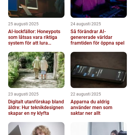
25 augusti 2025
24 augusti 2025
AI-lockfällor: Honeypots
Så förändrar AI-
som låtsas vara riktiga
genererade världar
system för att lura
framtiden för öppna spel
hackare
23 augusti 2025
22 augusti 2025
Digitalt utanförskap bland
Apparna du aldrig
äldre: Hur teknikdesignen
använder men som
skapar en ny klyfta
saktar ner allt