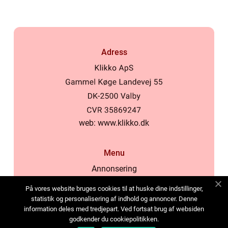
Adress
web:
www.klikko.dk
Menu
Annonsering
Om oss
På vores website bruges cookies til at huske dine indstillinger,
Cookies
statistik og personalisering af indhold og annoncer. Denne
information deles med tredjepart. Ved fortsat brug af websiden
Kontakta oss
godkender du cookiepolitikken.
Sitemap