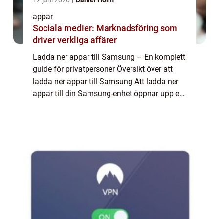
12 juni 2026
Daniel Holm
appar
Sociala medier: Marknadsföring som
driver verkliga affärer
Ladda ner appar till Samsung – En komplett
guide för privatpersoner Översikt över att
ladda ner appar till Samsung Att ladda ner
appar till din Samsung-enhet öppnar upp en
värld av möjligheter och funktioner. Oavsett
om du äger en smartphone, s...