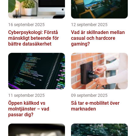
16 september 2025
12 september 2025
Cyberpsykologi: Förstå
Vad är skillnaden mellan
mänskligt beteende för
casual och hardcore
bättre datasäkerhet
gaming?
11 september 2025
09 september 2025
Öppen källkod vs
Så tar e-mobilitet över
molntjänster – vad
marknaden
passar dig?