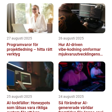
27 augusti 2025
26 augusti 2025
Programvaror för
Hur AI‑driven
projektledning – hitta rätt
vibe‑kodning omformar
verktyg
mjukvaruutvecklingens
framtid
25 augusti 2025
24 augusti 2025
AI-lockfällor: Honeypots
Så förändrar AI-
som låtsas vara riktiga
genererade världar