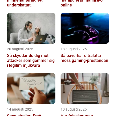
minnehantering ett
manipulerar människor
underskattat
online
prestandaproblem
20 augusti 2025
18 augusti 2025
Så skyddar du dig mot
Så påverkar ultralätta
attacker som gömmer sig
möss gaming-prestandan
i legitim mjukvara
14 augusti 2025
10 augusti 2025
Case-studier: Små
Hur felsöker man