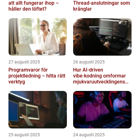
att allt fungerar ihop –
Thread‑anslutningar som
håller den löftet?
krånglar
27 augusti 2025
26 augusti 2025
Programvaror för
Hur AI‑driven
projektledning – hitta rätt
vibe‑kodning omformar
verktyg
mjukvaruutvecklingens
framtid
25 augusti 2025
24 augusti 2025