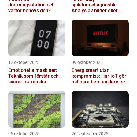
dockningsstation och
sjukdomsdiagnostik:
varför behövs den?
Analys av bilder eller
genetisk data
12 oktober 2025
09 oktober 2025
Emotionella maskiner:
Energismart utan
Teknik som förstår och
kompromiss: Hur IoT gör
svarar på känslor
hållbara hem enklare och
billigare
05 oktober 2025
26 september 2025