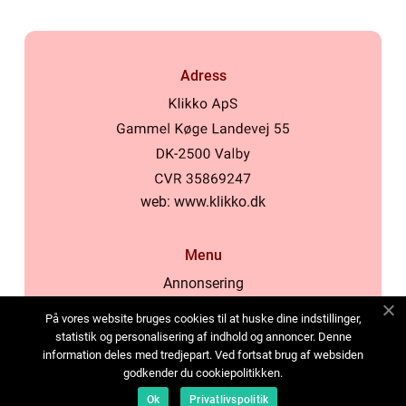
Adress
web:
www.klikko.dk
Menu
Annonsering
Om oss
På vores website bruges cookies til at huske dine indstillinger,
Cookies
statistik og personalisering af indhold og annoncer. Denne
information deles med tredjepart. Ved fortsat brug af websiden
Kontakta oss
godkender du cookiepolitikken.
Sitemap
Ok
Privatlivspolitik