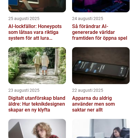
25 augusti 2025
24 augusti 2025
AI-lockfällor: Honeypots
Så förändrar AI-
som låtsas vara riktiga
genererade världar
system för att lura
framtiden för öppna spel
hackare
23 augusti 2025
22 augusti 2025
Digitalt utanförskap bland
Apparna du aldrig
äldre: Hur teknikdesignen
använder men som
skapar en ny klyfta
saktar ner allt