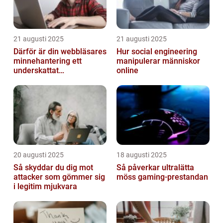
21 augusti 2025
21 augusti 2025
Därför är din webbläsares
Hur social engineering
minnehantering ett
manipulerar människor
underskattat
online
prestandaproblem
20 augusti 2025
18 augusti 2025
Så skyddar du dig mot
Så påverkar ultralätta
attacker som gömmer sig
möss gaming-prestandan
i legitim mjukvara