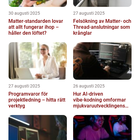
30 augusti 2025
27 augusti 2025
Matter-standarden lovar
Felsökning av Matter‑ och
att allt fungerar ihop –
Thread‑anslutningar som
håller den löftet?
krånglar
27 augusti 2025
26 augusti 2025
Programvaror för
Hur AI‑driven
projektledning – hitta rätt
vibe‑kodning omformar
verktyg
mjukvaruutvecklingens
framtid