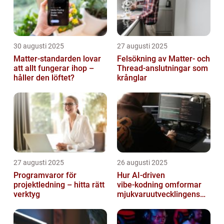
30 augusti 2025
27 augusti 2025
Matter-standarden lovar
Felsökning av Matter‑ och
att allt fungerar ihop –
Thread‑anslutningar som
håller den löftet?
krånglar
27 augusti 2025
26 augusti 2025
Programvaror för
Hur AI‑driven
projektledning – hitta rätt
vibe‑kodning omformar
verktyg
mjukvaruutvecklingens
framtid