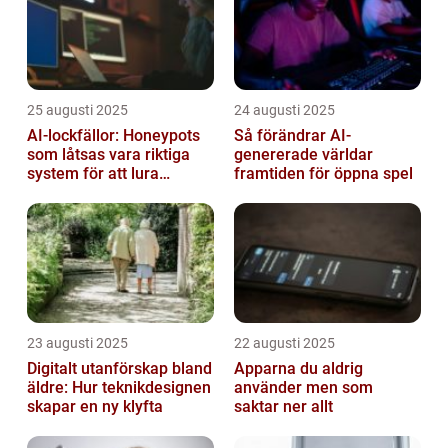
25 augusti 2025
24 augusti 2025
AI-lockfällor: Honeypots
Så förändrar AI-
som låtsas vara riktiga
genererade världar
system för att lura
framtiden för öppna spel
hackare
23 augusti 2025
22 augusti 2025
Digitalt utanförskap bland
Apparna du aldrig
äldre: Hur teknikdesignen
använder men som
skapar en ny klyfta
saktar ner allt