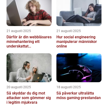
21 augusti 2025
21 augusti 2025
Därför är din webbläsares
Hur social engineering
minnehantering ett
manipulerar människor
underskattat
online
prestandaproblem
20 augusti 2025
18 augusti 2025
Så skyddar du dig mot
Så påverkar ultralätta
attacker som gömmer sig
möss gaming-prestandan
i legitim mjukvara