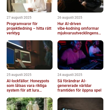
27 augusti 2025
26 augusti 2025
Programvaror för
Hur AI‑driven
projektledning – hitta rätt
vibe‑kodning omformar
verktyg
mjukvaruutvecklingens
framtid
25 augusti 2025
24 augusti 2025
AI-lockfällor: Honeypots
Så förändrar AI-
som låtsas vara riktiga
genererade världar
system för att lura
framtiden för öppna spel
hackare