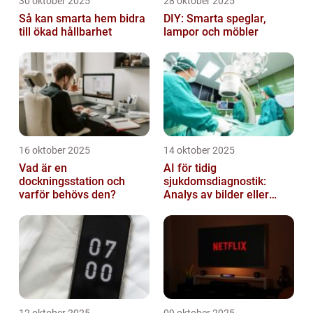
30 oktober 2025
28 oktober 2025
Så kan smarta hem bidra
DIY: Smarta speglar,
till ökad hållbarhet
lampor och möbler
16 oktober 2025
14 oktober 2025
Vad är en
AI för tidig
dockningsstation och
sjukdomsdiagnostik:
varför behövs den?
Analys av bilder eller
genetisk data
12 oktober 2025
09 oktober 2025