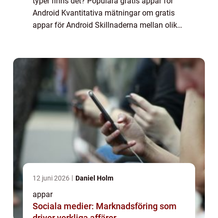
typer finns det? Populära gratis appar för
Android Kvantitativa mätningar om gratis
appar för Android Skillnaderna mellan olika
gratis appar för Android En historisk
genomgång av för- och nackdelar med
gratis...
12 juni 2026
Daniel Holm
appar
Sociala medier: Marknadsföring som
driver verkliga affärer