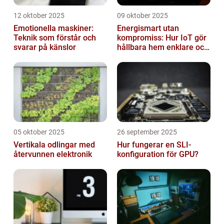
12 oktober 2025
09 oktober 2025
Emotionella maskiner:
Energismart utan
Teknik som förstår och
kompromiss: Hur IoT gör
svarar på känslor
hållbara hem enklare och
billigare
05 oktober 2025
26 september 2025
Vertikala odlingar med
Hur fungerar en SLI-
återvunnen elektronik
konfiguration för GPU?