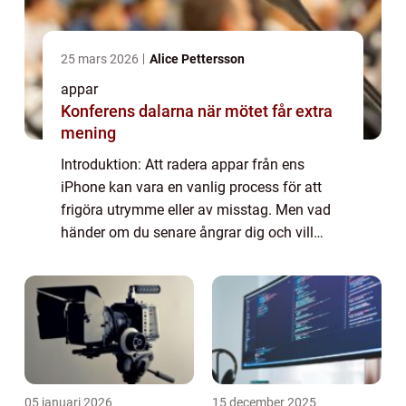
25 mars 2026
Alice Pettersson
appar
Konferens dalarna när mötet får extra
mening
Introduktion: Att radera appar från ens
iPhone kan vara en vanlig process för att
frigöra utrymme eller av misstag. Men vad
händer om du senare ångrar dig och vill
återställa en raderad app? I denna artikel
kommer vi att utforska möjligheter och
alte...
05 januari 2026
15 december 2025