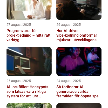
27 augusti 2025
26 augusti 2025
Programvaror för
Hur AI‑driven
projektledning – hitta rätt
vibe‑kodning omformar
verktyg
mjukvaruutvecklingens
framtid
25 augusti 2025
24 augusti 2025
AI-lockfällor: Honeypots
Så förändrar AI-
som låtsas vara riktiga
genererade världar
system för att lura
framtiden för öppna spel
hackare