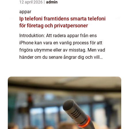
12 april 2026
admin
appar
Ip telefoni framtidens smarta telefoni
för företag och privatpersoner
Introduktion: Att radera appar från ens
iPhone kan vara en vanlig process för att
frigöra utrymme eller av misstag. Men vad
händer om du senare ångrar dig och vill
återställa en raderad app? I denna artikel
kommer vi att utforska möjligheter och
alte...