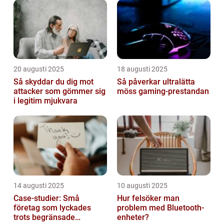
20 augusti 2025
18 augusti 2025
Så skyddar du dig mot
Så påverkar ultralätta
attacker som gömmer sig
möss gaming-prestandan
i legitim mjukvara
14 augusti 2025
10 augusti 2025
Case-studier: Små
Hur felsöker man
företag som lyckades
problem med Bluetooth-
trots begränsade
enheter?