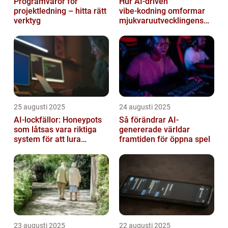
Programvaror för
Hur AI‑driven
projektledning – hitta rätt
vibe‑kodning omformar
verktyg
mjukvaruutvecklingens
framtid
25 augusti 2025
24 augusti 2025
AI-lockfällor: Honeypots
Så förändrar AI-
som låtsas vara riktiga
genererade världar
system för att lura
framtiden för öppna spel
hackare
23 augusti 2025
22 augusti 2025