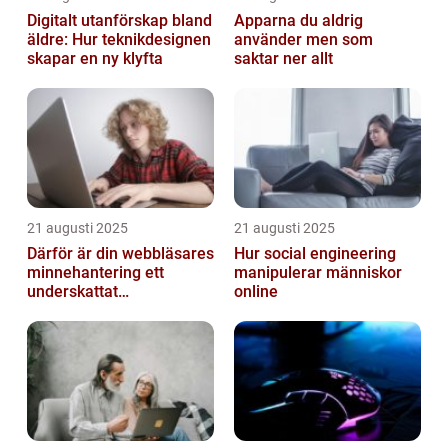
Digitalt utanförskap bland
Apparna du aldrig
äldre: Hur teknikdesignen
använder men som
skapar en ny klyfta
saktar ner allt
21 augusti 2025
21 augusti 2025
Därför är din webbläsares
Hur social engineering
minnehantering ett
manipulerar människor
underskattat
online
prestandaproblem