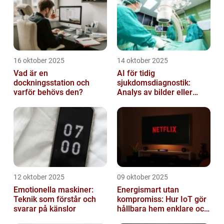
16 oktober 2025
14 oktober 2025
Vad är en
AI för tidig
dockningsstation och
sjukdomsdiagnostik:
varför behövs den?
Analys av bilder eller
genetisk data
12 oktober 2025
09 oktober 2025
Emotionella maskiner:
Energismart utan
Teknik som förstår och
kompromiss: Hur IoT gör
svarar på känslor
hållbara hem enklare och
billigare