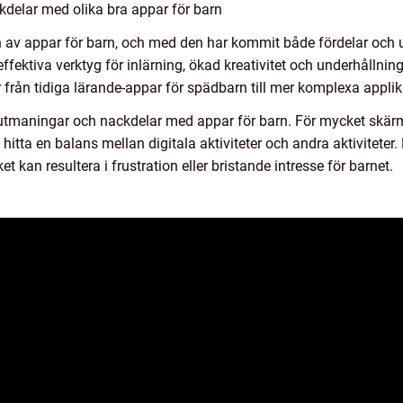
kdelar med olika bra appar för barn
n av appar för barn, och med den har kommit både fördelar och 
effektiva verktyg för inlärning, ökad kreativitet och underhållni
 från tidiga lärande-appar för spädbarn till mer komplexa applika
 utmaningar och nackdelar med appar för barn. För mycket skärmt
 hitta en balans mellan digitala aktiviteter och andra aktivitete
t kan resultera i frustration eller bristande intresse för barnet.