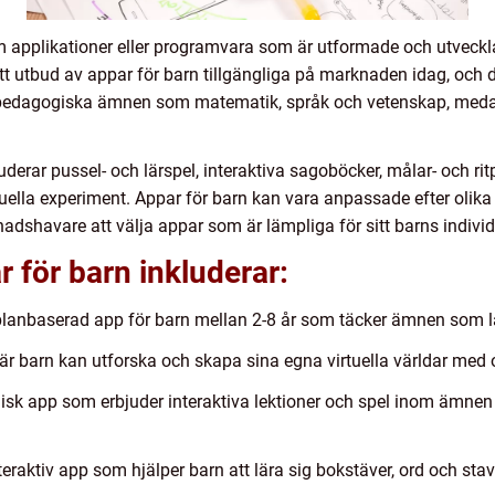
m applikationer eller programvara som är utformade och utveckla
ett utbud av appar för barn tillgängliga på marknaden idag, och d
 pedagogiska ämnen som matematik, språk och vetenskap, medan
uderar pussel- och lärspel, interaktiva sagoböcker, målar- och ri
uella experiment. Appar för barn kan vara anpassade efter olika å
dnadshavare att välja appar som är lämpliga för sitt barns indivi
 för barn inkluderar:
lanbaserad app för barn mellan 2-8 år som täcker ämnen som l
är barn kan utforska och skapa sina egna virtuella världar med ol
sk app som erbjuder interaktiva lektioner och spel inom ämne
nteraktiv app som hjälper barn att lära sig bokstäver, ord och s