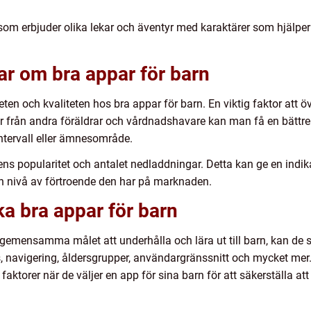
om erbjuder olika lekar och äventyr med karaktärer som hjälper b
ar om bra appar för barn
iteten och kvaliteten hos bra appar för barn. En viktig faktor at
r från andra föräldrar och vårdnadshavare kan man få en bättre
intervall eller ämnesområde.
ns popularitet och antalet nedladdningar. Detta kan ge en indik
n nivå av förtroende den har på marknaden.
ka bra appar för barn
 gemensamma målet att underhålla och lära ut till barn, kan de sk
, navigering, åldersgrupper, användargränssnitt och mycket mer. D
aktorer när de väljer en app för sina barn för att säkerställa at