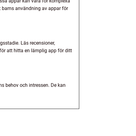
vissa appar kan vara för komplexa
itt barns användning av appar för
ingsstadie. Läs recensioner,
r att hitta en lämplig app för ditt
rns behov och intressen. De kan