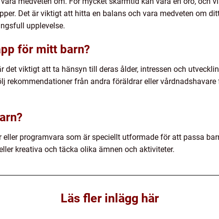
tt vara medveten om. För mycket skärmtid kan vara en oro, och 
upper. Det är viktigt att hitta en balans och vara medveten om d
ingsfull upplevelse.
app för mitt barn?
 är det viktigt att ta hänsyn till deras ålder, intressen och utveckl
lj rekommendationer från andra föräldrar eller vårdnadshavare fö
barn?
er eller programvara som är speciellt utformade för att passa ba
ler kreativa och täcka olika ämnen och aktiviteter.
Läs fler inlägg här