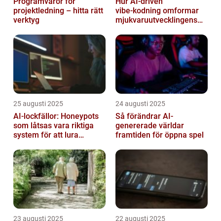
Programvaror för
Hur AI‑driven
projektledning – hitta rätt
vibe‑kodning omformar
verktyg
mjukvaruutvecklingens
framtid
25 augusti 2025
24 augusti 2025
AI-lockfällor: Honeypots
Så förändrar AI-
som låtsas vara riktiga
genererade världar
system för att lura
framtiden för öppna spel
hackare
23 augusti 2025
22 augusti 2025