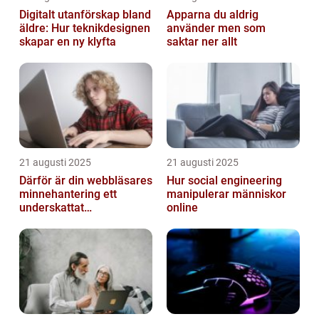
Digitalt utanförskap bland
Apparna du aldrig
äldre: Hur teknikdesignen
använder men som
skapar en ny klyfta
saktar ner allt
21 augusti 2025
21 augusti 2025
Därför är din webbläsares
Hur social engineering
minnehantering ett
manipulerar människor
underskattat
online
prestandaproblem