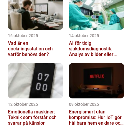
16 oktober 2025
14 oktober 2025
Vad är en
AI för tidig
dockningsstation och
sjukdomsdiagnostik:
varför behövs den?
Analys av bilder eller
genetisk data
12 oktober 2025
09 oktober 2025
Emotionella maskiner:
Energismart utan
Teknik som förstår och
kompromiss: Hur IoT gör
svarar på känslor
hållbara hem enklare och
billigare