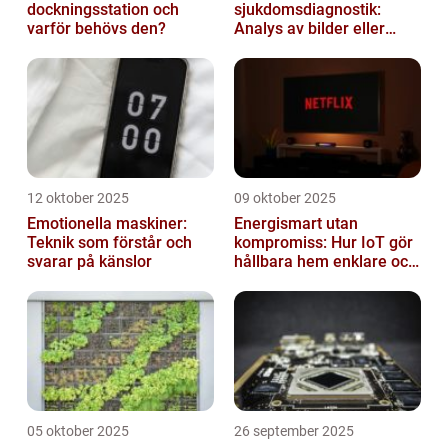
dockningsstation och
sjukdomsdiagnostik:
varför behövs den?
Analys av bilder eller
genetisk data
12 oktober 2025
09 oktober 2025
Emotionella maskiner:
Energismart utan
Teknik som förstår och
kompromiss: Hur IoT gör
svarar på känslor
hållbara hem enklare och
billigare
05 oktober 2025
26 september 2025