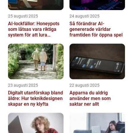
25 augusti 2025
24 augusti 2025
AI-lockfällor: Honeypots
Så förändrar AI-
som låtsas vara riktiga
genererade världar
system för att lura
framtiden för öppna spel
hackare
23 augusti 2025
22 augusti 2025
Digitalt utanförskap bland
Apparna du aldrig
äldre: Hur teknikdesignen
använder men som
skapar en ny klyfta
saktar ner allt