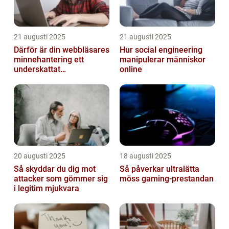
21 augusti 2025
21 augusti 2025
Därför är din webbläsares
Hur social engineering
minnehantering ett
manipulerar människor
underskattat
online
prestandaproblem
20 augusti 2025
18 augusti 2025
Så skyddar du dig mot
Så påverkar ultralätta
attacker som gömmer sig
möss gaming-prestandan
i legitim mjukvara