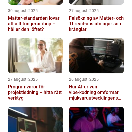
30 augusti 2025
27 augusti 2025
Matter-standarden lovar
Felsökning av Matter‑ och
att allt fungerar ihop –
Thread‑anslutningar som
håller den löftet?
krånglar
27 augusti 2025
26 augusti 2025
Programvaror för
Hur AI‑driven
projektledning – hitta rätt
vibe‑kodning omformar
verktyg
mjukvaruutvecklingens
framtid