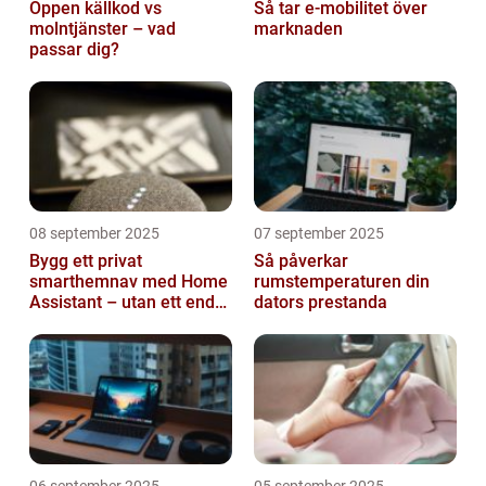
Öppen källkod vs
Så tar e-mobilitet över
molntjänster – vad
marknaden
passar dig?
08 september 2025
07 september 2025
Bygg ett privat
Så påverkar
smarthemnav med Home
rumstemperaturen din
Assistant – utan ett enda
dators prestanda
abonnemang
06 september 2025
05 september 2025