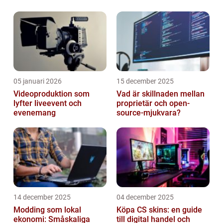
På Android-enheter kan detta problem vara
särskilt frustrerande. ...
05 januari 2026
15 december 2025
Videoproduktion som
Vad är skillnaden mellan
lyfter liveevent och
proprietär och open-
evenemang
source-mjukvara?
14 december 2025
04 december 2025
Modding som lokal
Köpa CS skins: en guide
ekonomi: Småskaliga
till digital handel och