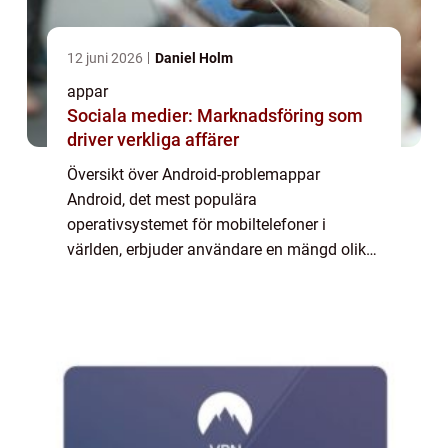
12 juni 2026
Daniel Holm
appar
Sociala medier: Marknadsföring som
driver verkliga affärer
Översikt över Android-problemappar
Android, det mest populära
operativsystemet för mobiltelefoner i
världen, erbjuder användare en mängd olika
appar för att förbättra deras upplevelse.
Men som med alla teknologier kan det även
uppstå problem. Android...