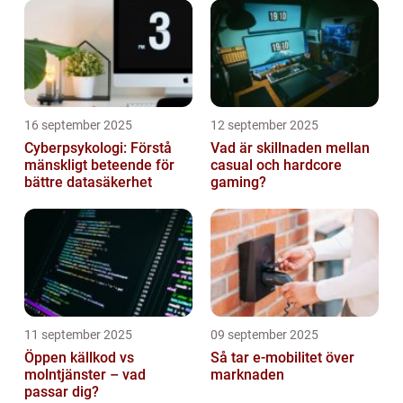
16 september 2025
12 september 2025
Cyberpsykologi: Förstå
Vad är skillnaden mellan
mänskligt beteende för
casual och hardcore
bättre datasäkerhet
gaming?
11 september 2025
09 september 2025
Öppen källkod vs
Så tar e-mobilitet över
molntjänster – vad
marknaden
passar dig?