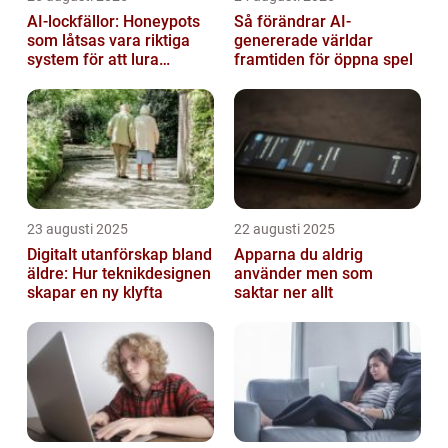
AI-lockfällor: Honeypots
Så förändrar AI-
som låtsas vara riktiga
genererade världar
system för att lura
framtiden för öppna spel
hackare
23 augusti 2025
22 augusti 2025
Digitalt utanförskap bland
Apparna du aldrig
äldre: Hur teknikdesignen
använder men som
skapar en ny klyfta
saktar ner allt