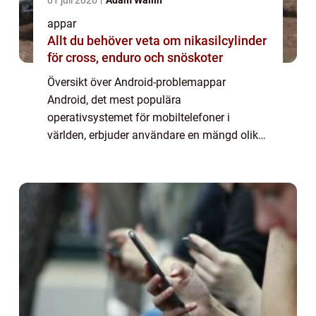
01 juli 2026
Adam Wallin
appar
Allt du behöver veta om nikasilcylinder
för cross, enduro och snöskoter
Översikt över Android-problemappar
Android, det mest populära
operativsystemet för mobiltelefoner i
världen, erbjuder användare en mängd olika
appar för att förbättra deras upplevelse.
Men som med alla teknologier kan det även
uppstå problem. Android...