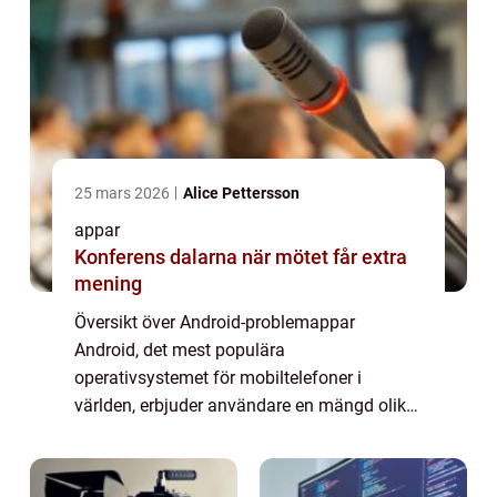
25 mars 2026
Alice Pettersson
appar
Konferens dalarna när mötet får extra
mening
Översikt över Android-problemappar
Android, det mest populära
operativsystemet för mobiltelefoner i
världen, erbjuder användare en mängd olika
appar för att förbättra deras upplevelse.
Men som med alla teknologier kan det även
uppstå problem. Android...