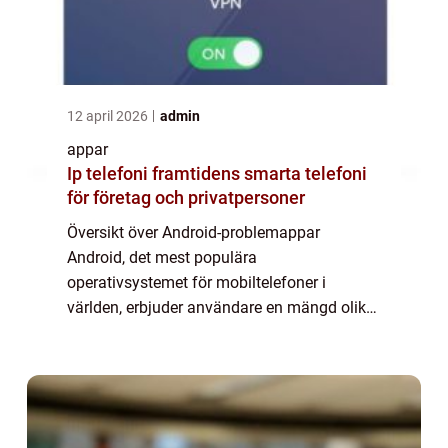
12 april 2026
admin
appar
Ip telefoni framtidens smarta telefoni
för företag och privatpersoner
Översikt över Android-problemappar
Android, det mest populära
operativsystemet för mobiltelefoner i
världen, erbjuder användare en mängd olika
appar för att förbättra deras upplevelse.
Men som med alla teknologier kan det även
uppstå problem. Android...