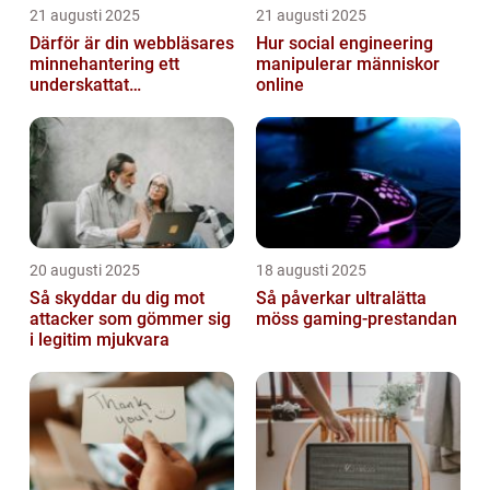
21 augusti 2025
21 augusti 2025
Därför är din webbläsares
Hur social engineering
minnehantering ett
manipulerar människor
underskattat
online
prestandaproblem
20 augusti 2025
18 augusti 2025
Så skyddar du dig mot
Så påverkar ultralätta
attacker som gömmer sig
möss gaming-prestandan
i legitim mjukvara