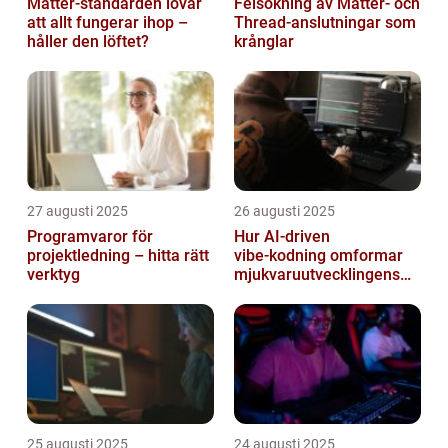
Matter-standarden lovar
Felsökning av Matter‑ och
att allt fungerar ihop –
Thread‑anslutningar som
håller den löftet?
krånglar
27 augusti 2025
26 augusti 2025
Programvaror för
Hur AI‑driven
projektledning – hitta rätt
vibe‑kodning omformar
verktyg
mjukvaruutvecklingens
framtid
25 augusti 2025
24 augusti 2025