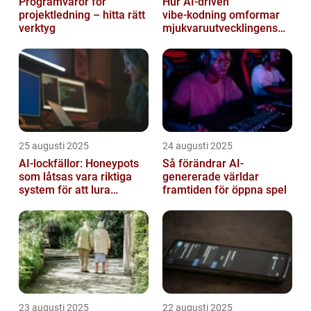
Programvaror för
Hur AI‑driven
projektledning – hitta rätt
vibe‑kodning omformar
verktyg
mjukvaruutvecklingens
framtid
25 augusti 2025
24 augusti 2025
AI-lockfällor: Honeypots
Så förändrar AI-
som låtsas vara riktiga
genererade världar
system för att lura
framtiden för öppna spel
hackare
23 augusti 2025
22 augusti 2025