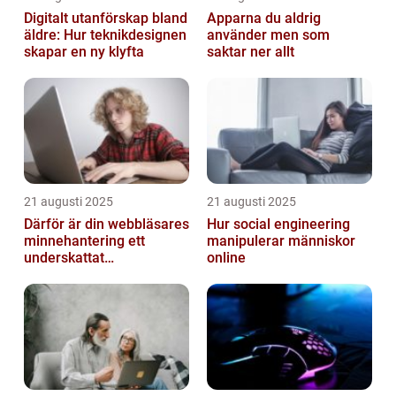
Digitalt utanförskap bland
Apparna du aldrig
äldre: Hur teknikdesignen
använder men som
skapar en ny klyfta
saktar ner allt
21 augusti 2025
21 augusti 2025
Därför är din webbläsares
Hur social engineering
minnehantering ett
manipulerar människor
underskattat
online
prestandaproblem