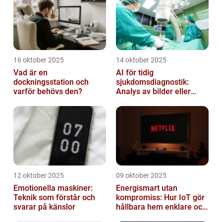
16 oktober 2025
14 oktober 2025
Vad är en
AI för tidig
dockningsstation och
sjukdomsdiagnostik:
varför behövs den?
Analys av bilder eller
genetisk data
12 oktober 2025
09 oktober 2025
Emotionella maskiner:
Energismart utan
Teknik som förstår och
kompromiss: Hur IoT gör
svarar på känslor
hållbara hem enklare och
billigare