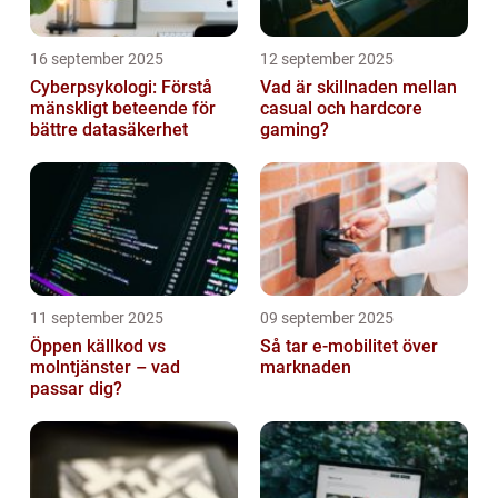
16 september 2025
12 september 2025
Cyberpsykologi: Förstå
Vad är skillnaden mellan
mänskligt beteende för
casual och hardcore
bättre datasäkerhet
gaming?
11 september 2025
09 september 2025
Öppen källkod vs
Så tar e-mobilitet över
molntjänster – vad
marknaden
passar dig?