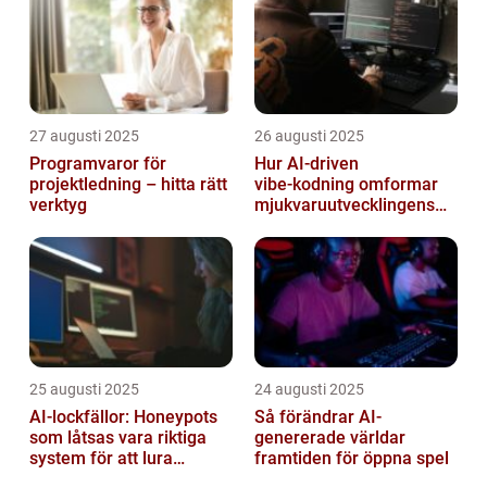
27 augusti 2025
26 augusti 2025
Programvaror för
Hur AI‑driven
projektledning – hitta rätt
vibe‑kodning omformar
verktyg
mjukvaruutvecklingens
framtid
25 augusti 2025
24 augusti 2025
AI-lockfällor: Honeypots
Så förändrar AI-
som låtsas vara riktiga
genererade världar
system för att lura
framtiden för öppna spel
hackare