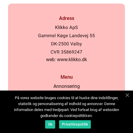
Adress
web:
www.klikko.dk
Menu
Annonsering
Om oss
På vores website bruges cookies til at huske dine indstillinger,
Cookies
statistik og personalisering af indhold og annoncer. Denne
information deles med tredjepart. Ved fortsat brug af websiden
Kontakta oss
godkender du cookiepolitikken.
Sitemap
Ok
Privatlivspolitik