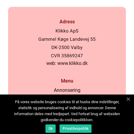
Adress
web:
www.klikko.dk
Menu
Annonsering
Om oss
På vores website bruges cookies til at huske dine indstillinger,
Cookies
statistik og personalisering af indhold og annoncer. Denne
information deles med tredjepart. Ved fortsat brug af websiden
Kontakta oss
godkender du cookiepolitikken.
Sitemap
Ok
Privatlivspolitik