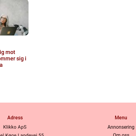
ig mot
ömmer sig i
a
Adress
Menu
Annonsering
Om oss