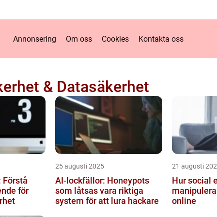
Annonsering
Om oss
Cookies
Kontakta oss
erhet & Datasäkerhet
25 augusti 2025
21 augusti 20
 Förstå
AI-lockfällor: Honeypots
Hur social 
nde för
som låtsas vara riktiga
manipulera
rhet
system för att lura hackare
online